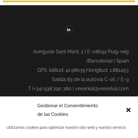
Avinguda Sant Martí, 2 | E-08692 Puig-reig
(Barcelona) | Spain
GPS: latitud: 41.980357·longitud: 1.881453
Salida 83 de la autovía C-16 / E-9
T (+34) 938 290 380 | veserkal@veserkal.com
Gestionar el Consentimiento
de las Cookies
Utilizamos cookies para optimizar nuestro sitio web y nuestro servicio.