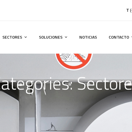
T 
SECTORES
SOLUCIONES
NOTICIAS
CONTACTO
ategories:
Sector