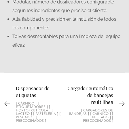
Modular, número de dosificadores configurable
según los ingredientes que precise el cliente.
Alta fiabilidad y precisión en la inclusión de todos
los componentes.
Tolvas desmontables para una limpieza del equipo
eficaz.
Dispensador de
Cargador automático
etiquetas
de bandejas
multilínea
[ CÁRNICO ] [
ETIQUETADORES ] [
HORTOFRUTÍCOLA ] [
[ CARGADORES DE
LÁCTEO ] [ PASTELERÍA ] [
BANDEJAS ] [ CÁRNICO ] [
PESCADO ] [
PESCADO ] [
PRECOCINADOS ]
PRECOCINADOS ]