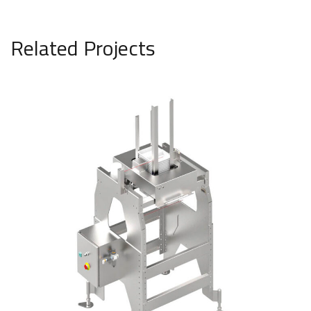
Related Projects
Desapilador de bandejas
CÁRNICO
DESAPILADORES
HORTOFRUTÍCOLA
LÁCTEO
PASTELERÍA
PESCADO
PRECOCINADOS