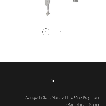
Avinguda Sant Martí, 2 | E-08692 Puig-reig
(Barcelona) | Spain