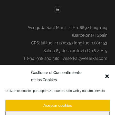
Avinguda Sant Martí, 2 | E-08692 Puig-reig
(Barcelona) | Spain
GPS: latitud: 41.980357·longitud: 1.881453
Salida 83 de la autovía C-16 / E-9
T (+34) 938 290 380 | veserkal@veserkal.com
Gestionar el Consentimiento
de las Cookies
Utilizamos cookies para optimizar nuestro sitio web y nuestro servicio.
Copyright © Veserkal 2021 Todos los derechos
Aceptar cookies
reservados | Desarrollado por
Magma.info